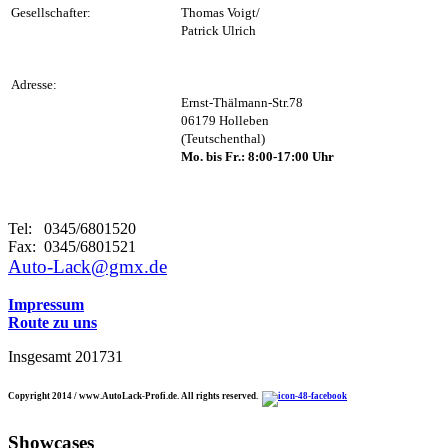
Gesellschafter:
Thomas Voigt/
Patrick Ulrich
Adresse:
Ernst-Thälmann-Str.78
06179 Holleben
(Teutschenthal)
Mo. bis Fr.: 8:00-17:00 Uhr
Tel: 0345/6801520
Fax: 0345/6801521
Auto-Lack@gmx.de
Impressum
Route zu uns
Insgesamt
201731
Copyright 2014 / www.AutoLack-Profi.de. All rights reserved.
Showcases