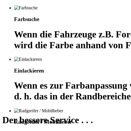
Farbsuche
Wenn die Fahrzeuge z.B. For
wird die Farbe anhand von 
Einlackieren
Wenn es zur Farbanpassung vo
d. h. das in der Randbereiche
Der bessere Service . . .
Radgreifer / Mobilheber