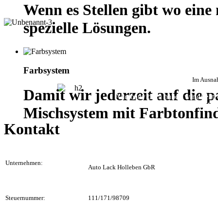
Wenn es Stellen gibt wo ein
spezielle Lösungen.
Bei größeren Reparaturen stell
Dabei könne
Farbsystem
Im Ausnah
Damit wir jederzeit auf die 
Alternativ dazu haben wir direkt
bis zum Haup
Mischsystem mit Farbtonfin
Kontakt
Unternehmen:
Auto Lack Holleben GbR
Steuernummer:
111/171/98709