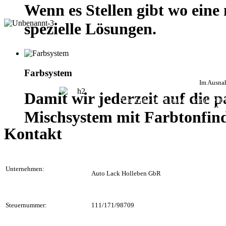
Wenn es Stellen gibt wo ein
spezielle Lösungen.
Bei größeren Reparaturen stell
Dabei könne
Farbsystem
Im Ausnah
Damit wir jederzeit auf die 
Alternativ dazu haben wir direkt
bis zum Haup
Mischsystem mit Farbtonfin
Kontakt
Unternehmen:
Auto Lack Holleben GbR
Steuernummer:
111/171/98709