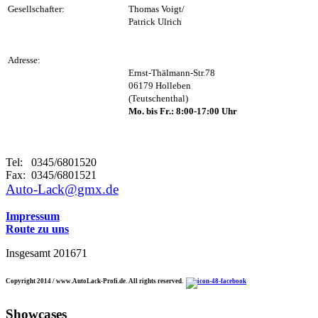
Gesellschafter:
Thomas Voigt/
Patrick Ulrich
Adresse:
Ernst-Thälmann-Str.78
06179 Holleben
(Teutschenthal)
Mo. bis Fr.: 8:00-17:00 Uhr
Tel: 0345/6801520
Fax: 0345/6801521
Auto-Lack@gmx.de
Impressum
Route zu uns
Insgesamt
201671
Copyright 2014 / www.AutoLack-Profi.de. All rights reserved.
Showcases