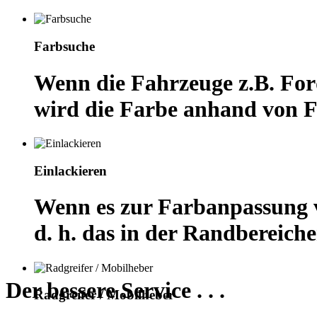
Farbsuche
Wenn die Fahrzeuge z.B. For
wird die Farbe anhand von 
Einlackieren
Wenn es zur Farbanpassung vo
d. h. das in der Randbereiche
Der bessere Service . . .
Radgreifer / Mobilheber